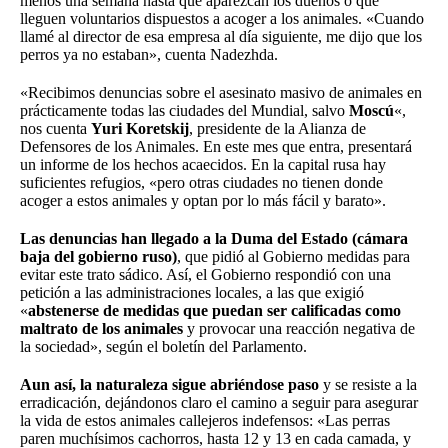
menos una semana hasta que aparezcan los dueños o que
lleguen voluntarios dispuestos a acoger a los animales. «Cuando
llamé al director de esa empresa al día siguiente, me dijo que los
perros ya no estaban», cuenta Nadezhda.
«Recibimos denuncias sobre el asesinato masivo de animales en
prácticamente todas las ciudades del Mundial, salvo
Moscú
«,
nos cuenta
Yuri Koretskij
, presidente de la Alianza de
Defensores de los Animales. En este mes que entra, presentará
un informe de los hechos acaecidos. En la capital rusa hay
suficientes refugios, «pero otras ciudades no tienen donde
acoger a estos animales y optan por lo más fácil y barato».
Las denuncias han llegado a la Duma del Estado (cámara
baja del gobierno ruso)
, que pidió al Gobierno medidas para
evitar este trato sádico. Así, el Gobierno respondió con una
petición a las administraciones locales, a las que exigió
«
abstenerse de medidas que puedan ser calificadas como
maltrato de los animales
y provocar una reacción negativa de
la sociedad», según el boletín del Parlamento.
Aun así, la naturaleza sigue abriéndose paso
y se resiste a la
erradicación, dejándonos claro el camino a seguir para asegurar
la vida de estos animales callejeros indefensos: «Las perras
paren muchísimos cachorros, hasta 12 y 13 en cada camada, y