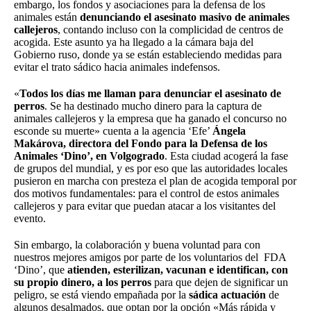
embargo, los fondos y asociaciones para la defensa de los
animales están
denunciando el asesinato masivo de animales
callejeros
, contando incluso con la complicidad de centros de
acogida. Este asunto ya ha llegado a la cámara baja del
Gobierno ruso, donde ya se están estableciendo medidas para
evitar el trato sádico hacia animales indefensos.
«
Todos los días me llaman para denunciar el asesinato de
perros
. Se ha destinado mucho dinero para la captura de
animales callejeros y la empresa que ha ganado el concurso no
esconde su muerte» cuenta a la agencia ‘Efe’
Ángela
Makárova, directora del Fondo para la Defensa de los
Animales ‘Dino’, en Volgogrado
. Esta ciudad acogerá la fase
de grupos del mundial, y es por eso que las autoridades locales
pusieron en marcha con presteza el plan de acogida temporal por
dos motivos fundamentales: para el control de estos animales
callejeros y para evitar que puedan atacar a los visitantes del
evento.
Sin embargo, la colaboración y buena voluntad para con
nuestros mejores amigos por parte de los voluntarios del FDA
‘Dino’, que
atienden, esterilizan, vacunan e identifican, con
su propio dinero, a los perros
para que dejen de significar un
peligro, se está viendo empañada por la
sádica actuación
de
algunos desalmados, que optan por la opción «Más rápida y